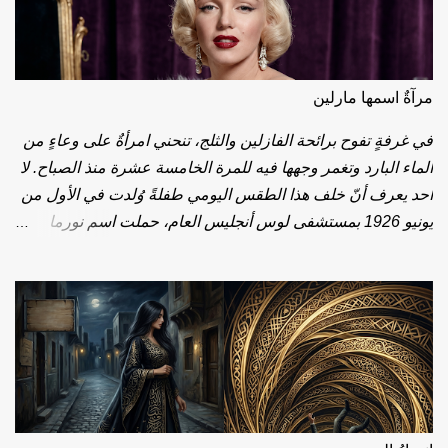
مرآةٌ اسمها مارلين
في غرفةٍ تفوح برائحة الفازلين والثلج، تنحني امرأةٌ على وعاءٍ من
الماء البارد وتغمر وجهها فيه للمرة الخامسة عشرة منذ الصباح. لا
أحد يعرف أنّ خلف هذا الطقس اليومي طفلةً وُلدت في الأول من
يونيو 1926 بمستشفى لوس أنجليس العام، حملت اسم نورما
جين، وتنقّلت بين دُور الأيتام وأحضان الغرباء، وفي حنجرتها تأتأةٌ
لم تفارقها. اليوم، بعد 100 سنة على تلك الولادة، نوقد 100 شمعة
لامرأةٍ عرفها العالم باسمٍ آخر: مارلين مونرو. نحو عام 1946، حين
بلغت العشرين، طُويت صفحة نورما لتُفتح صفحة مارلين. علّمها
معالج النُطق أن تخفض صوتها وأن تقطّع كلامها، حيلةً تواري بها
العثرة. فحسبَ الناس الحيلة طبيعةً، وحسبوا الدفاع إغواءً. الصوت
الذي أذاب قلوب الملايين لم يكن في أصله سوى جُرحٍ تعلّم كيف
يتكلّم. بين عامَي 1949 و1950، خضعت لجراحتَين صغيرتَين نحتتا