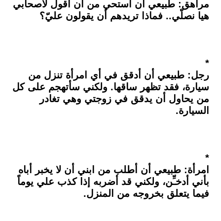
مراهق: طبيعي أن أستحي من أن أقول لأصحابي
هيا نصلّي.. فماذا تريدهم أن يقولون عليّ؟
*
رجل: طبيعي أن أدقق في أي امرأة تنزل من
سيارة، فقد تظهر ساقها. ولكني سأتهجم على كل
من يحاول أن يدقق في زوجتي وهي تغادر
السيارة.
*
امرأة: طبيعي أن أطلب من ابني أن لا يخبر أباه
بأني أدخـِّن، ولكني قد أضربه إذا كذب علي يوماً
فيما يتعلق بخروجه من المنزل.