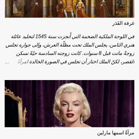
غرفة القَدَر
في اللوحة الملكية الضخمة التي أُنجزت سنة 1545 لتخليد عائلة
هنري الثامن، يجلس الملك تحت مظلّة العرش، وإلى جواره تجلس
زوجةٌ ماتت قبل 8 سنوات. كانت زوجته السادسة حيّةً تسكن
القصر، لكنّ الملك اختار أن تجلس في الصورة الخالدة امرأةٌ
واحدة: جين سيمور، الثالثة. لم يكن هنري رجلاً عاطفياً بمقاييس
أيّ عصر؛ تزوّج 6 مرّات، وغيّر مذهب مملكته كلّها ليتزوّج، وأرسل
اثنتين من زوجاته إلى المقصلة. لكنه حين بلغ الرابعة والأربعين
تزوّج وصيفةً هادئة اسمها جين، فمنحته وليّ العهد الذي انتظره
عرشه طويلاً، وماتت بعد 12 يوماً من الولادة. لبس الملك الحداد
الأسود شهوراً، وحين كتب وصيّته طلب أمراً واحداً: أن يُدفن إلى
جوارها. واليوم، بعد قرابة 5 قرون، من بين 6 زوجات، واحدةٌ فقط
تشاركه القبر تحت بلاط كنيسة وندسور: الثالثة. وبعد أكثر من 4
مرآةٌ اسمها مارلين
قرون، خرج نيلسون مانديلا من سجنٍ أكل من عمره 27 عاماً،