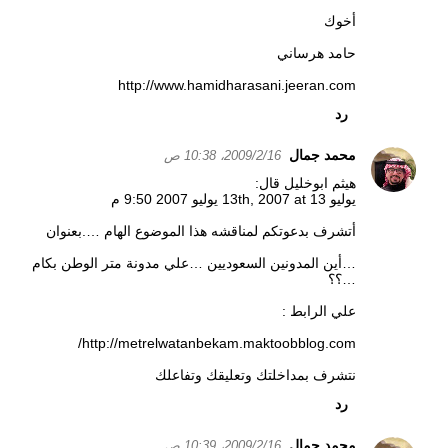
أخوك
حامد هرساني
http://www.hamidharasani.jeeran.com
رد
محمد جمال
16‏/2‏/2009، 10:38 ص
هيثم ابوخليل قال:
يوليو 13th, 2007 at 13 يوليو 2007 9:50 م
أتشرف بدعوتكم لمناقشه هذا الموضوع الهام ….بعنوان
…أين المدونين السعوديين …علي مدونة متر الوطن بكام
…؟؟
علي الرابط :
http://metrelwatanbekam.maktoobblog.com/
نتشرف بمداخلتك وتعليقك وتفاعلك
رد
محمد جمال
16‏/2‏/2009، 10:39 ص