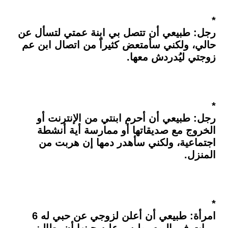
*
رجل: طبيعي أن تتصل بي ابنة عمتي لتسأل عن
حالي، ولكني سأمتعض كثيراً من اتصال ابن عم
زوجتي ليُدردش معها.
*
رجل: طبيعي أن أحرم ابنتي من الإنترنت أو
الخروج مع صديقاتها أو ممارسة أية أنشطة
اجتماعية، ولكني سأهدر دمها إن هربت من
المنزل.
*
امرأة: طبيعي أن أعلن لزوجي عن حبي له 6