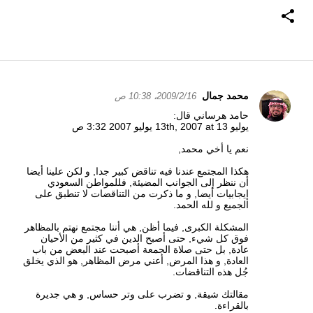
محمد جمال
16‏/2‏/2009، 10:38 ص
ت
حامد هرساني قال:
ع
يوليو 13th, 2007 at 13 يوليو 2007 3:32 ص
ل
نعم يا أخي محمد,
ي
ق
هكذا المجتمع عندنا فيه تناقض كبير جدا, و لكن علينا أيضا
أن ننظر إلى الجوانب المضيئة, فللمواطن السعودي
ا
إيجابيات أيضا, و ما ذكرت من التناقضات لا تنطبق على
ت
الجميع و لله الحمد.
المشكلة الكبرى, فيما أظن, هي أننا مجتمع نهتم بالمظاهر
فوق كل شيء, حتى أصبح الدين في كثير من الأحيان
عادة, بل حتى صلاة الجمعة أصبحت عند البعض من باب
العادة, و هذا المرض, أعني مرض المظاهر, هو الذي يخلق
جُل هذه التناقضات.
مقالتك شيقة, و تضرب على وتر حساس, و هي جديرة
بالقراءة.