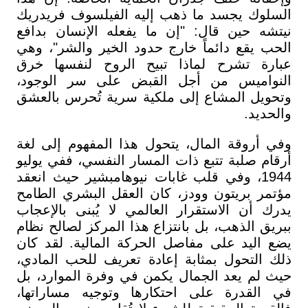
السلوك يجسد ما ذهب إليه الفيلسوف فريدريك
نيتشه حين قال: "إن ما يفعله الإنسان بدافع
الحب يقع دائماً خارج حدود الخير والشر"، وهي
عبارة تشرح لماذا تبيح الروح لنفسها خرق
النواميس من أجل القبض على سر الوجود،
وتحويل المشاع إلى ملكية سرية تُحرس بالعشق
والحديد.
وفي أروقة المال، يتحول هذا المفهوم إلى لغة
أرقام صلبة تتبع ذات المسار النفسي، ففي يوليو
1944، وفي قلب غابات نيوهامبشير حيث انعقد
مؤتمر بريتون وودز، كان العقل البشري الطامح
يدرك أن الاستقرار العالمي لا يُبنى بالإعجاب
ببريق الذهب، بل بانتزاع هذا المركز لصالح نظام
يضع اليد على مفاصل الحركة المالية. لقد كان
ذلك التحول بمثابة إعادة تعريف للحب المادي،
حيث لم يعد الجمال يكمن في وفرة الموارد، بل
في القدرة على احتكارها وتوجيه مساراتها،