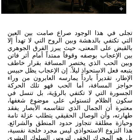
تجلى في هذا الوجود صراع صامت بين العين
التي تكتفي بالدهشة وبين الروح التي لا تهدأ إلا
بالقبض على المعنى، حيث يبرز الفرق الجوهري
بين الإعجاب بوصفه وقوفاً ممتداً أمام أثر فاتن
وبين الحب الذي يختصر المسافة بقرار خاطف
يتبعه فعل الاستحواذ ليلاً. إن الإعجاب يظل حبيس
الإطار، تقديراً بارداً يمارسه العابرون من وراء
حواجز المسافة، أما الحب فهو تلك الحركة
الجسورة التي لا تكتفي بالرؤية، بل تنسل في
سكون الظلام لتستولي على موضوع شغفها،
معتبرة أن الجمال الذي تتقاسمه الأبصار يفقد
طهارته، وأن الوصال الحقيقي يتطلب عزلة تامة
وحيازة مطلقة تتجاوز حدود المنطق والشرائع.
هذا النزوع الاستحواذي ليس مجرد خلجة نفسية،
بل هو المحرك الخفي لتروس السلوك البشري