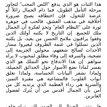
هذا الثبات هو الذي يدفع "اللص المحب" لتجاوز
مرحلة التأمل الطويل، فما دام الجمال زائلاً أو
عرضة للتحول، فإن اختطافه يصبح ضرورة
أخلاقية في مذهب العشق، فالحب في جوهره
ثورة على "النظام العام" وتحدٍ لفكرة أن الجمال
ملك للجميع. إن التاريخ لا يكتبه أولئك الذين
وقفوا يراقبون ملامح الحسن من بعيد، بل يكتبه
الذين تسللوا في عتمة الظروف ليغيروا مسار
الأحداث لصالح شغفهم، محولين الجريمة إلى
تضحية، والسرقة إلى وفاء مطلق لمحبوب لا يراه
سواهم. إن هذا الاندفاع نحو التملك هو الذي
يفسر لماذا نضع الأسوار حول الحدائق الجميلة،
ولماذا نشفر البيانات الحساسة، ولماذا نغلق
أبواب القلوب؛ فالمشاعية هي مقبرة التميز،
والسرية هي رداء العظمة الذي يرتديه كل من
آمن بأن الجمال أقدس من أن يُترك لفضول
العابرين.
هل ينتمي الجمال إلى العيون التي تراه خلف