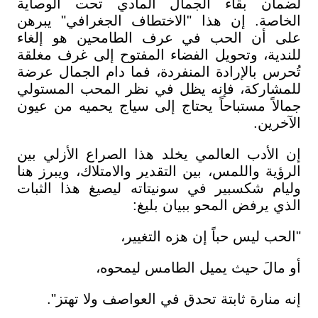
لضمان بقاء الجمال المادي تحت الوصاية
الخاصة. إن هذا "الاختطاف الجغرافي" يبرهن
على أن الحب في عرف الطامحين هو إلغاء
للندية، وتحويل الفضاء المفتوح إلى غرف مغلقة
تُحرس بالإرادة المنفردة، فما دام الجمال عرضة
للمشاركة، فإنه يظل في نظر المحب المستولي
جمالاً مستباحاً يحتاج إلى سياج يحميه من عيون
الآخرين.
إن الأدب العالمي يخلد هذا الصراع الأزلي بين
الرؤية واللمس، بين التقدير والامتلاك، ويبرز هنا
وليام شكسبير في سونيتاته ليصيغ هذا الثبات
الذي يرفض المحو ببيان بليغ:
"الحب ليس حباً إن هزه التغيير،
أو مالَ حيث يميل الطامس ليمحوه،
إنه منارة ثابتة تحدق في العواصف ولا تهتز".