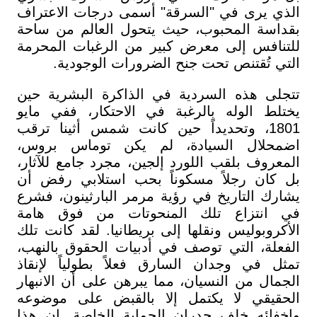
الذي يرى في "السرقة" أسمى درجات الاعتراف
بقداسة المحبوب، حيث يتحول العالم من ساحة
للتنافس إلى معرض كبير من الرغبات المحرمة
التي تُقتنص تحت جنح الضرورات الوجودية.
تتجلى هذه السردية في الذاكرة البشرية حين
يختلط الوله بالرغبة في الاحتكار، ففي مايو
1801، وتحديداً حين كانت شمس أثينا ترقب
اضمحلال السيادة، لم يكن توماس بروس،
المعروف بلقب اللورد إلجين، مجرد جامع للآثار،
بل كان رجلاً مسكوناً بحب استلابي رفض أن
يشارك التاريخ في رؤية مرمر البارثينون، فشرع
في انتزاع تلك المنحوتات من فوق هامة
الأكروبوليس ونقلها إلى بريطانيا. لقد كانت تلك
الفعلة، التي توصف في أدبيات الحقوق بالنهب،
تمثل في وجدان السارق فعلاً بطولياً لإنقاذ
الجمال من النسيان، مما يبرهن على أن الانبهار
الحقيقي لا يكتمل إلا بالقبض على موضوعه
وإخفائه خلف جدران الحماية الخاصة. إن هذا