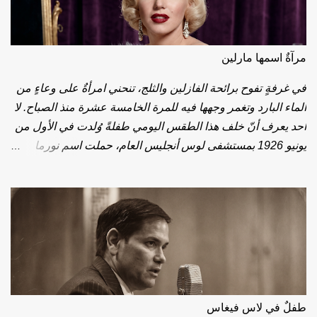
رآةٌ اسمها مارلين
ي غرفةٍ تفوح برائحة الفازلين والثلج، تنحني امرأةٌ على وعاءٍ من
لماء البارد وتغمر وجهها فيه للمرة الخامسة عشرة منذ الصباح. لا
حد يعرف أنّ خلف هذا الطقس اليومي طفلةً وُلدت في الأول من
يونيو 1926 بمستشفى لوس أنجليس العام، حملت اسم نورما
ين، وتنقّلت بين دُور الأيتام وأحضان الغرباء، وفي حنجرتها تأتأةٌ
لم تفارقها. اليوم، بعد 100 سنة على تلك الولادة، نوقد 100 شمعة
لامرأةٍ عرفها العالم باسمٍ آخر: مارلين مونرو. نحو عام 1946، حين
لغت العشرين، طُويت صفحة نورما لتُفتح صفحة مارلين. علّمها
عالج النُطق أن تخفض صوتها وأن تقطّع كلامها، حيلةً تواري بها
لعثرة. فحسبَ الناس الحيلة طبيعةً، وحسبوا الدفاع إغواءً. الصوت
لذي أذاب قلوب الملايين لم يكن في أصله سوى جُرحٍ تعلّم كيف
يتكلّم. بين عامَي 1949 و1950، خضعت لجراحتَين صغيرتَين نحتتا
فلٌ في لاس فيغاس