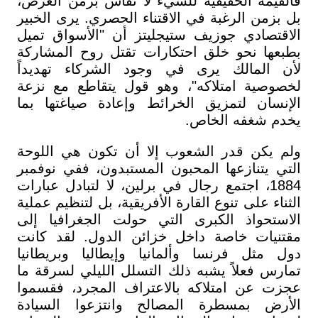
فالقيمة الحقيقية للشيء لا تُقاس بزمن العرض،
بل بزمن الرغبة في الاقتناء الحصري. يرى الخبير
الاقتصادي جوزيف ستيجليتز أن "الأسواق تميل
بطبعها نحو خلق احتكارات تقتل روح المشاركة
لأن المالك يرى في وجود الشركاء تهديداً
لخصوصية امتلاكه"، وهو قول يتقاطع مع نزعة
الإنسان لتمزيق الخرائط وإعادة صياغتها بما
يخدم شغفه الخاص.
ولم يكن قدر الشعوب إلا أن تكون هي اللوحة
التي يتنازعها المحبون المستبدون، ففي نوفمبر
1884، اجتمع رجال في برلين، لا لتبادل عبارات
الثناء على تنوع القارة الأفريقية، بل لتنظيم عملية
الاستحواذ الكبرى التي حولت الجغرافيا إلى
مقتنيات خاصة داخل خزائن الدول. لقد كانت
دول مثل فرنسا وألمانيا وإيطاليا وبريطانيا
تمارس فعلاً يشبه ذلك التسلل الليلي لسرقة ما
عجزت عن امتلاكه بالاعتراف المجرد، فقسموا
الأرض بمسطرة المصالح وانتزعوا السيادة