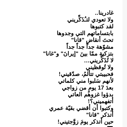
غادرينا..
ولا تعودي لتـُذَكِّريني
لقد كتبوها
بابتساماتهم التي وجدوها
تحتَ أنقاضِ "قانا"
مشوّهة جداً جداً جداً
بتزكية ممّا بينَ "إيرانَ" و"غانا"
لا تُذَكِّريني…
ولا تُوقظيني
فحبيبتي تتألمُ، صدّقيني!
لأنهم سَلبوا مني كلماتي
بعدَ 17 يومٍ من زواجي
بدؤوا غزوهم العاتي
أتفهميني؟!
وكتبوا أن أقضي بقيّة عمري
أتذكر "قانا"
حين أتذكر يومَ زوَّجتيني!