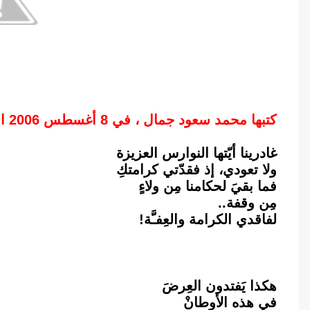
كتبها محمد سعود جمال ، في 8 أغسطس 2006 الساعة: 08:47 ص
غادرينا أيّتها النوارس العزيزة
ولا تعودي، إذ فقدّتي كرامتكِ
فما بقيَ لحكامنا مِن ولاءٍ
مِن وقفة..
لفاقدي الكرامة والعِفـَّة!
هكذا يَفتدون العِرضَ
في هذه الأوطانْ