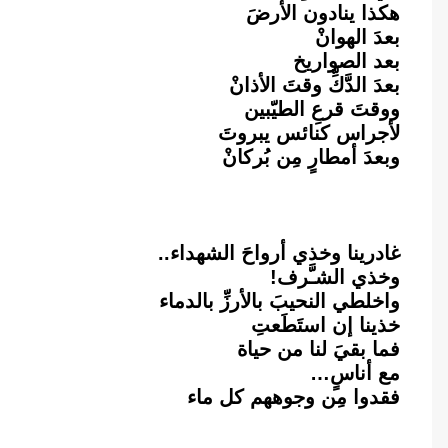
هكذا ينادون الأرضَ
بعدَ الهوانْ
بعد الصواريخ
بعدَ الدَّكِّ وقتَ الأذانْ
ووقتَ قرعِ الطيّبين
لأجراس كنائس يبروتَ
وبعدَ أمطارٍ مِن بُركانْ
غادرينا وخذي أرواحَ الشهداء..
وخذي الشـَّرف!
واخلطي النحيبَ بالأرزِّ بالدماء
خذينا إن استَطَعتِ
فما بقيَ لنا من حياة
مع أناسٍ…
فقدوا مِن وجوههم كل ماء