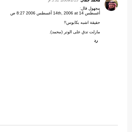
محمد جمال
15‏/2‏/2009، 3:51 م
مجهول قال:
أغسطس 14th, 2006 at 14 أغسطس 2006 8:27 ص
حقيقة اشبه بكابوس!!
مازلت تدق على الوتر (محمد).
رد