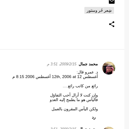
شِعر حُر ومنثور
محمد جمال
15‏/2‏/2009، 3:51 م
ت
د. عمرو قال:
ع
أغسطس 12th, 2006 at 12 أغسطس 2006 8:15 م
ل
رائع من كاتب رائع….
ي
ق
وإن كنت لا أزال أحب التفاؤل
فاليأس هو ما يطمح إليه العدو
ا
ت
ولكن اليأس المقرون بالعمل
رد