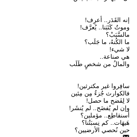
إنه القَدَر.. أعرِف!
وموتٌ كَتَبَنا.. يُعرَّف!
مالسَّبَبْ؟
ما الكُنهُ، ما جَلَب؟
لا شيء!
هي صناعة..
والمالُ من شخصٍ طَلَب
سافِروا غير مكترثين!
فالكوارث جُزءٌ مِن مِئين
لا لِفَضح ما حصل!
وإن لم يُفضَح.. لم يُنشَر!
أسنقاطِع.. مؤملين؟
هَيهَات.. كم نِسبَتُنا؟
حين نُحصي الأرضيين؟