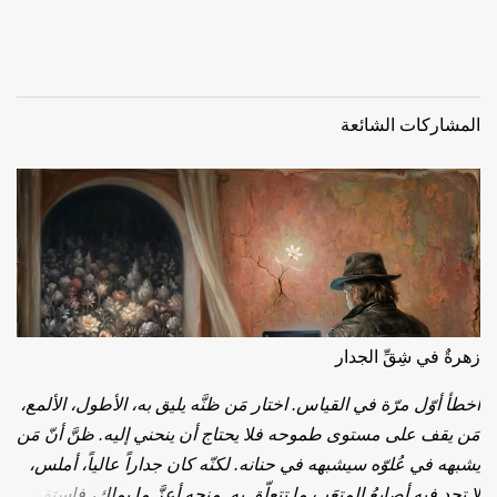
المشاركات الشائعة
زهرةٌ في شِقِّ الجدار
أخطأ أوّل مرّة في القياس. اختار مَن ظنَّه يليق به، الأطول، الألمع،
مَن يقف على مستوى طموحه فلا يحتاج أن ينحني إليه. ظنَّ أنّ مَن
يشبهه في عُلوّه سيشبهه في حنانه. لكنّه كان جداراً عالياً، أملس،
لا تجد فيه أصابعُ المتعَبِ ما تتعلّق به. منحه أعزَّ ما يملك، فاستقبله