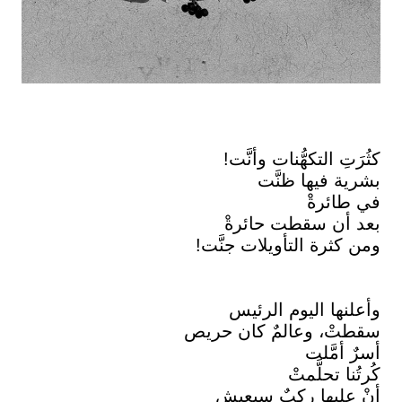
كثُرَتِ التكهُّنات وأنَّت!
بشرية فيها ظنَّت
في طائرةْ
بعد أن سقطت حائرةْ
ومن كثرة التأويلات جنَّت!
وأعلنها اليوم الرئيس
سقطتْ، وعالمٌ كان حريص
أسرٌ أمَّلت
كُرتُنا تحلَّمتْ
أنْ عليها ركبٌ سيعيش