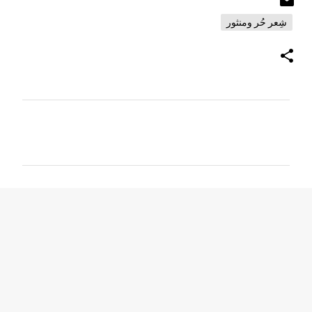
شِعر حُر ومنثور
ت
ع
ل
ي
ق
ا
ت