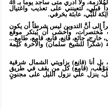
أتعذر بالوقت، وأحياناً بفتور شيطانتي المُلازمة، ولا أدري متى سأجد يوماً بـ 48
اً قبلي، لتعينني على تعذيب واغتيال
ة للُبِّي، عابئة بحَرفي.
ً إلى أنَّ التدوين ليس شرطاً أن يكون
ٍ مُختصرات، وأخشى أن يُبتكر موقع
خارج، جائع، قانِع، قابع، قامِع، طامِع...
ة (شكراً للشيخ سلمان) والآخرة كلِمة
 بل أنا (قانِع) بزاويتي الشمال شرقية
َّمَوْهُب، (قامِع) كل من يقف في طريق
يل، ينزل علي نزول الليل على مجنونٍ