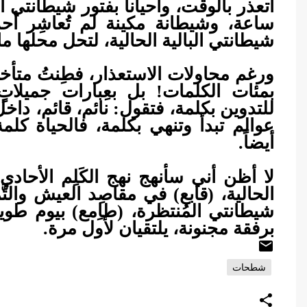
ساعة، وشيطانة مكينة لم تُعاشِر أحد
شيطانتي البالية الحالية، لتحل محلها مالِك
ورغم محاولات الاستعذار، فطِنتُ متأخرا
بمئات الكلمات! بل بعِبارات جميلات
للتدوين بكلمة، فتقول: نائم، قائم، داخل، 
عوالم تبدأ وتنهي بكلمة، فالحياة كلم
أيضاً.
لا أظن أني سأنهج نهج الكَلِم الأحادي،
الحالية، (قابع) في مقاصِد العيش والت
شيطانتي المُنتظرة، (طاِمع) بيوم طو
برفقة مجنونة، يلتقيان لأول مرة.
شطحات