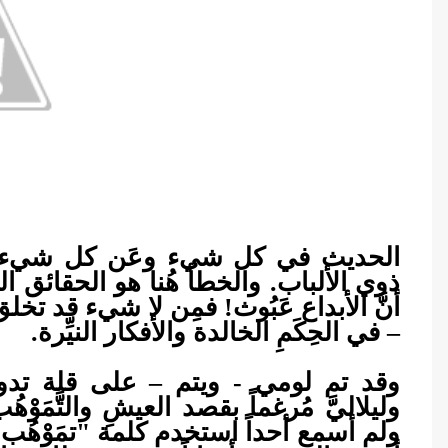
الحديث في كل شيء وعَن كل شيء خطي
ذوي الألباب. والخطأ هُنا هو الحقائق التي
أنَّ الأبداع عَبُوث! فمِن لا شيء قد تخ
– في الحِكَمِ الخالدة والأفكار النيِّرة.
وقد تم لومي - ويتم – على قلة تدوي
وليلاليَّ مُرغماً بقصد العيشِ والتَّمَوْ
ولم أسمع أحداً استخدم كلمة "تمَوْهُب"