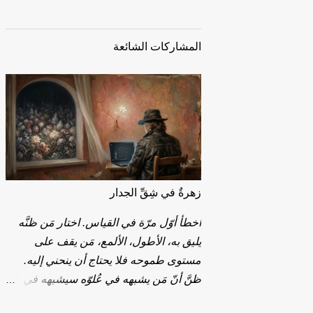
المشاركات الشائعة
زهرةٌ في شِقِّ الجدار
أخطأ أوّل مرّة في القياس. اختار مَن ظنَّه
يليق به، الأطول، الألمع، مَن يقف على
مستوى طموحه فلا يحتاج أن ينحني إليه.
ظنَّ أنّ مَن يشبهه في عُلوّه سيشبهه في
حنانه. لكنّه كان جداراً عالياً، أملس، لا تجد