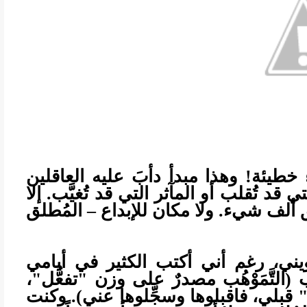
ئة! وهذا مبدأ دأبَ عليه العاقلين
 قد تُقلب أو المآثر التي قد تُغيَّب. إلا
لق ألف شيء. ولا مكان للإبداع – المُطلق
ني، رغم أني أكتب الكثير في أيامي
هُب (التَّمَوْهُب مصدرٌ على وزن "تفعُّل"،
 قبلي، فاقبلوها وسجِّلوها عني). وكنت