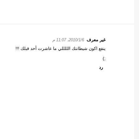
غير معرف
6‏/1‏/2010، 11:07 م
ت
ينفع اكون شيطانتك الللللي ما عاشرت أحد قبلك !!!
ع
ل
;)
ي
رد
ق
ا
ت