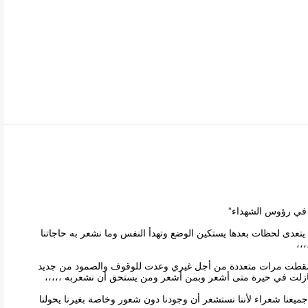
رة في رؤوس الشهداء”
ا يتعدى لحظات بعدها يستكين الوضع وتهدأ النفس وما نشعر به حاجاتنا
،،
ت سقطت مرات متعددة من أجل غيري وعدت للوقوف والصمود من جديد
 مازلت في حيرة متى أشعر وبمن أشعر ومن يستحق أن نشعربه ،،،،،
ميعنا شعراء لأننا نستشعر أن وجودنا دون شعور وخاصة بغيرنا يحولنا