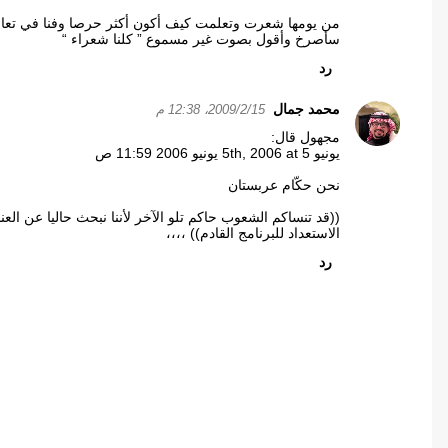
من يومها شعرت وتعلمت كيف أكون أكثر حرصا وفنا في تعامل
سأصرخ وأقول بصوت غير مسموع ” كلنا شعراء “
رد
محمد جمال
15‏/2‏/2009، 12:38 م
مجهول قال:
يونيو 5th, 2006 at 5 يونيو 2006 11:59 ص
نحن حكّام عربستان
((قد تنساكم الشعوب حاكم تلو الآخر لأننا نبحث حاليا عن ال
الاستعداد للبرنامج القادم)) ،،،،
رد