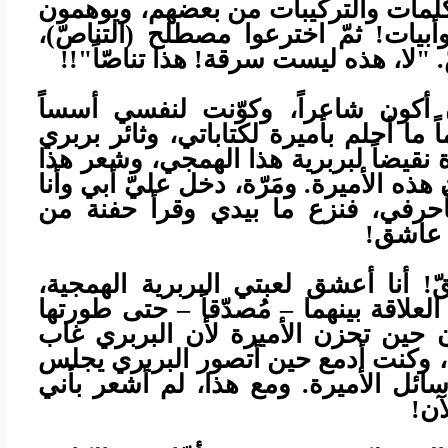
كلمات والتركيبات من بعضهم، ويوهمون
بيات! ثمّ اخترعوا مصطلح (التناصّ)،
. "لا، هذه ليست سرقة! هذا تناصّاً"!!
 أكون شاعراً، وكوّنت لنفسي أسساً
ً ما أحلم بأميرة لكتاباتي، وثائر بربري
 نقيضاً لبربرية هذا الهمجي، وشعر هذا
ذه الأميرة. ومَرّة، دخل عليّ أبي وأنا
أحرفي، فنزع ما بيدي وقرأ حفنة من
ي عاشق!
أنا أعشق لعبتي البربرية الهمجية،
لعلاقة بينهما – مُصدّقاً – حتى طورتها
حين تحزن الأميرة لأن البربري غاب
لة، وكنت أدمع حين أتصور البربري يجلس
ائل الأميرة. ومع هذا، لم أشعر بأني
آن!