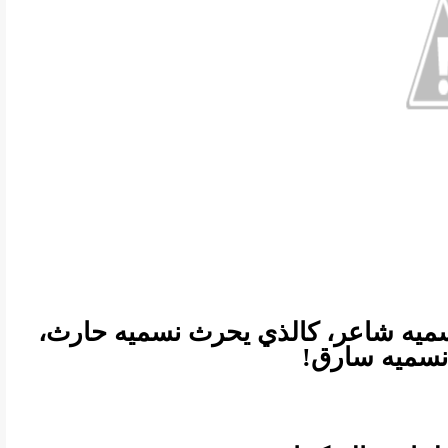
سميه شاعر، كالذي يحرث نسميه حارث،
 نسميه سارق!