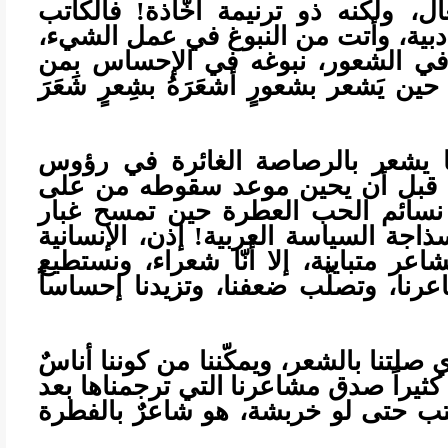
 ولكنه ذو ترنيمة أخّاذة! فالكاتب
أدبية، وأتت من النبوغ في عمل الشيء،
في الشعور، نبوغه في الإحساس بمن
يَشعر بشعورٍ أشعَرَهُ بشِعرٍ شَعَرَ
لنا يشعر بالرصاصة الغائرة في رؤوس
ل قبل أن يحين موعد سقوطه من على
 نسائم الحب العطرة حين تمسح غبار
اجة السياسة العربية! إذن، الإنسانية
ر متباينة، إلا أنّا شعراء، ونستطيع
رنا، وتصلّب ضعفنا، وتزيدنا إحساساً
صلتنا بالشعر، ويمكّننا من كوننا أناسٌ
ثيراً صدق مشاعرنا التي ترجمناها بعد
كتب حتى لو خربشة، هو شاعرٌ بالفطرة