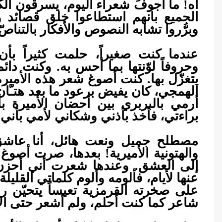
آه! ما أجوفَ شعراء اليوم، يسرقون ال
الجميع بأنهم استطاعوا خلق قصائد وأ
وبرَّروا تشابه النصوص والأفكار بالتناصّ
عندما كنت صغيراً، حلمت كثيراً بأن
وحروفاً لوّنتها بما أحس به. وكنت دائما
يتغزّل بها. كنت أصوغ شعر هذه الأميرة
الهمجي، كان يفيض برعود ما بعد هتـّان ه
أرمي بالبربري بين أحضان الأميرة ب
براءتي، فأخذ بأذني وشكاني لأمي بأن
مصطلح جميل ونعت هائل، أنا عاشقّ! 
والهتونية الأميرية! بعدها، صرت أصوغ ا
إلى العشق. وعندها شعرت أني أحزن 
عنها لأيام، فألومه وألوم كلماتي القلي
على صخرته القرمزية تعيساً يتحيّن رس
شاعر كما كنت أحلم، ولم أشعر حتى ال