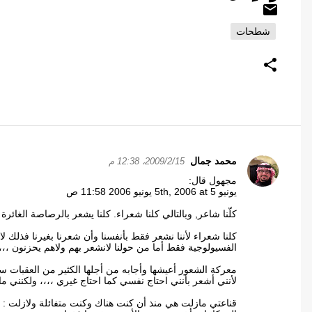
شطحات
محمد جمال
15‏/2‏/2009، 12:38 م
ت
مجهول قال:
ع
يونيو 5th, 2006 at 5 يونيو 2006 11:58 ص
ل
كلّنا شاعر, وبالتالي كلنا شعراء. كلنا يشعر بالرصاصة الغائ
ي
ق
كلنا شعراء لأننا نشعر فقط بأنفسنا وأن شعرنا بغيرنا فذلك ل
الفسيولوجية فقط أما من حولنا لانشعر بهم ولاهم يحزنون ،،،،
ا
ت
معركة الشعور أعيشها وأجابه من أجلها الكثير من العقبا
لأنني أشعر بأنني احتاج نفسي كما احتاج غيري ،،،، ولكنني
قناعتي مازلت هي منذ أن كنت هناك وكنت متفائلة ولازلت : ج