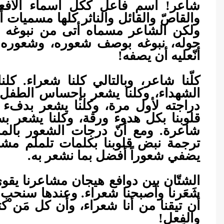
شاعر! اسم فاعل ككل أسماء الأفعال،
والقاصّ والقائل والناثر كلها مسميات 
ولكن الشاعر مسماه أتى من نبوغه 
حوله، نبوغه بوصف شعوره، وشعوره حين 
أنّعليه أن يصفه!
كلّنا شاعر، وبالتالي كلنا شعراء. ك
الشهداء، وكلنا يشعر بإحساس الطف
دراجته لأول مرة، وكلنا يشعر بدفء
قلوبنا بكل هدوء ورقة، وكلنا يشعر بسذ
شاعرة. ومع أنّ درجات الشعور بالمشاع
ترجمة نبض قلوبنا بكلمات تلملم مشاع
يضفي شعوراً أفضل بما نشعر به.
الشتّان بين دوافع هيجان مشاعرنا يقوي 
شَعَرنا وأصبحنا شعراء. وعندها سنحب ك
أن تيقنا من أنا شعراء، وأن كل مَن ْ
والفِعل!