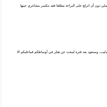
ي دون أن اتزلج على البراءة مطلقا فقد تنكسر مشاعري حينها
عندليب، وسنعود بعد فترة لنبحث عن هتلر في أوساطكم فماعليكم الا