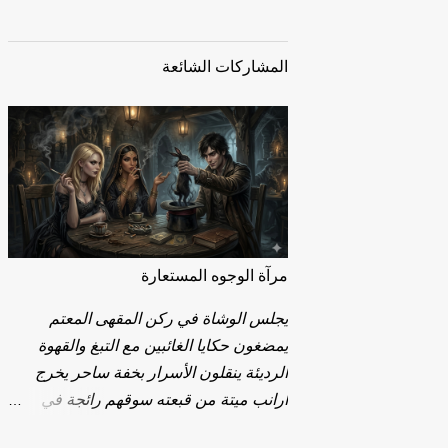
المشاركات الشائعة
مرآة الوجوه المستعارة
يجلس الوشاة في ركن المقهى المعتم
يمضغون حكايا الغائبين مع التبغ والقهوة
الرديئة ينقلون الأسرار بخفة ساحر يخرج
أرانب ميتة من قبعته سوقهم رائجة في
مواسم الجفاف العاطفي. يرفعونك إلى