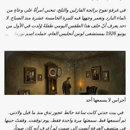
في غرفةٍ تفوح برائحة الفازلين والثلج، تنحني امرأةٌ على وعاءٍ من
الماء البارد وتغمر وجهها فيه للمرة الخامسة عشرة منذ الصباح. لا
أحد يعرف أنّ خلف هذا الطقس اليومي طفلةً وُلدت في الأول من
يونيو 1926 بمستشفى لوس أنجليس العام، حملت اسم نورما
جين، وتنقّلت بين دُور الأيتام وأحضان الغرباء، وفي حنجرتها تأتأةٌ
لم تفارقها. اليوم، بعد 100 سنة على تلك الولادة، نوقد 100 شمعة
لامرأةٍ عرفها العالم باسمٍ آخر: مارلين مونرو. نحو عام 1946، حين
بلغت العشرين، طُويت صفحة نورما لتُفتح صفحة مارلين. علّمها
معالج النُطق أن تخفض صوتها وأن تقطّع كلامها، حيلةً تواري بها
العثرة. فحسبَ الناس الحيلة طبيعةً، وحسبوا الدفاع إغواءً. الصوت
الذي أذاب قلوب الملايين لم يكن في أصله سوى جُرحٍ تعلّم كيف
يتكلّم. بين عامَي 1949 و1950، خضعت لجراحتَين صغيرتَين نحتتا
أجراس لا يسمعها أحد
أنفها وفكّها للكاميرا. ولعلّها قرأت عند ريلكه، وكان من كتّابها
الأثيرين، أنّ الجمال ليس سوى بداية الرعب؛ فأدركت أنّ ما يبهر
في بيت جدتي كانت ساعة حائط عجوز تدق منذ ما قبل ولادتي.
العين قد يكون أوّل ما يكسر صاحبه. عام 1953، وفي فيلم
لم أسمعها قط. سمعتها مرة واحدة فقط، يوم توقفت. وقفتُ حينها
"الرجال يفضّلون الشقراوات" الذي صار أيقونة القرن، لم تتقاضَ
في منتصف الغرفة أنصت إلى صمت لم أعرف أنه كان صوتاً،