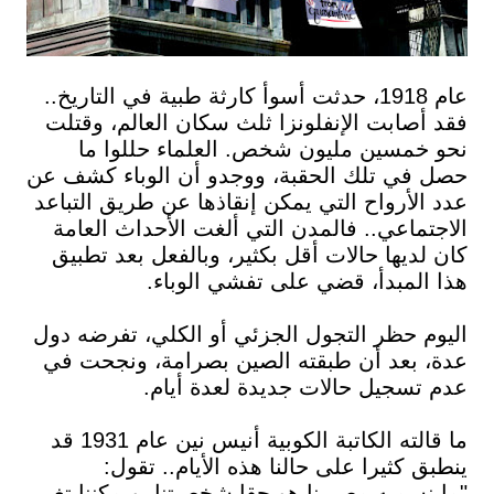
عام 1918، حدثت أسوأ كارثة طبية في التاريخ..
فقد أصابت الإنفلونزا ثلث سكان العالم، وقتلت
نحو خمسين مليون شخص. العلماء حللوا ما
حصل في تلك الحقبة، ووجدو أن الوباء كشف عن
عدد الأرواح التي يمكن إنقاذها عن طريق التباعد
الاجتماعي.. فالمدن التي ألغت الأحداث العامة
كان لديها حالات أقل بكثير، وبالفعل بعد تطبيق
هذا المبدأ، قضي على تفشي الوباء.
اليوم حظر التجول الجزئي أو الكلي، تفرضه دول
عدة، بعد أن طبقته الصين بصرامة، ونجحت في
عدم تسجيل حالات جديدة لعدة أيام.
ما قالته الكاتبة الكوبية أنيس نين عام 1931 قد
ينطبق كثيرا على حالنا هذه الأيام.. تقول:
"ما نسميه مصيرنا هو حقا شخصيتنا، ويمكننا تغيير