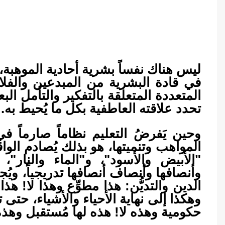
ليس هناك نفساً بشرية أحادية الموهبة، على
في قادة البشرية من المبدعين والفلاس
المتعددة المتعلقة بالتفكير والتأمل الب
تحدد علاقته العاطفية بكل ما يُحيط به.
وحين يَفرضُ التعليم نظاماً صارماً ف
المواهب وتنميتها، هو بذلك يُصادم الو
"الأبيض والأسود"، و"الماء والنار"، 
وأنصافها وأنصاف أنصافها تدريجياً، ويُ
الدين والتديُّن: هذا مطوِّع وهذا لا! هذ
وهكذا إلى نهاية الأحياء والأشياء، حتى
حكومية وهذه لا! هذه لها مُستقبل وهذه 