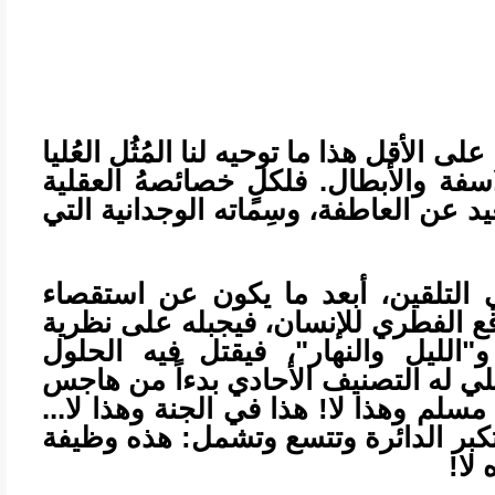
 الأقل هذا ما توحيه لنا المُثُل العُليا
فة والأبطال. فلكلٍ خصائصهُ العقلية
عيد عن العاطفة، وسِماته الوجدانية التي
ي التلقين، أبعد ما يكون عن استقصاء
اقع الفطري للإنسان، فيجبله على نظرية
و"الليل والنهار"، فيقتل فيه الحلول
جلي له التصنيف الأحادي بدءاً من هاجس
ا مسلم وهذا لا! هذا في الجنة وهذا لا...
 تكبر الدائرة وتتسع وتشمل: هذه وظيفة
لا!