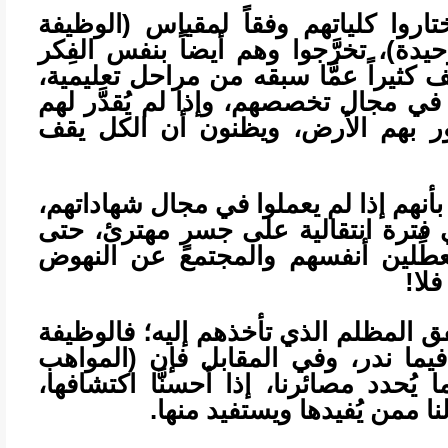
اروا كلياتهم وفقاً لمقياس (الوظيفة
يدة)، تخرَّجوا وهم أيضاً بنفس الفِكر
 كثيراً عمَّا سبقه من مراحل تعليمية،
ي مجال تخصصهم، وإذا لم يُقدَّر لهم
ور بهم الأرض، ويظنون أن الكل يقف
بأنهم إذا لم يعملوا في مجال شهاداتهم،
فترة انتقالية على جسرٍ مهترئ، حتى
عطِّلين أنفسهم والمجتمع عن النهوض
فلا!
ق المظلم الذي تأخذهم إليه؛ فالوظيفة
 فيما ندر، وفي المقابل فإن (المواهب
يُحدد مصائرنا، إذا أحسنَّا اكتشافها،
ا ممن يُفيدها ويستفيد منها.