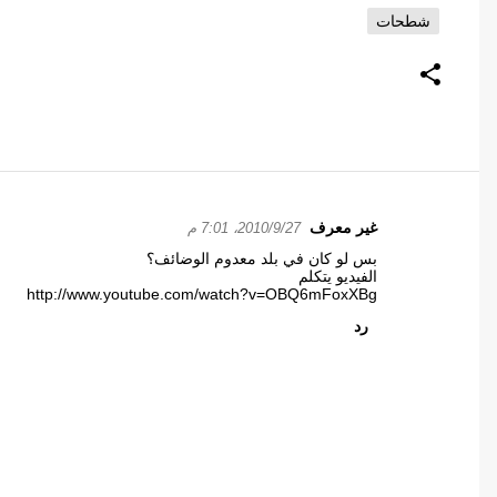
شطحات
غير معرف
27‏/9‏/2010، 7:01 م
ت
بس لو كان في بلد معدوم الوضائف؟
ع
الفيديو يتكلم
ل
http://www.youtube.com/watch?v=OBQ6mFoxXBg
ي
رد
ق
ا
ت