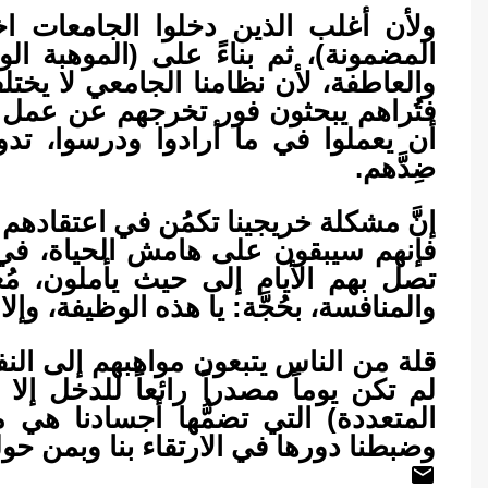
ولأن أغلب الذين دخلوا الجامعات اخت
المضمونة)، ثم بناءً على (الموهبة الوح
والعاطفة، لأن نظامنا الجامعي لا يختلف
فتُراهم يبحثون فور تخرجهم عن عمل ف
أن يعملوا في ما أرادوا ودرسوا، تد
ضِدَّهم.
إنَّ مشكلة خريجينا تكمُن في اعتقادهم 
فإنهم سيبقون على هامش الحياة، في 
تصل بهم الأيام إلى حيث يأملون، مُ
والمنافسة، بحُجَّة: يا هذه الوظيفة، وإلا 
قلة من الناس يتبعون مواهبهم إلى النف
لم تكن يوماً مصدراً رائعاً للدخل إلا
المتعددة) التي تضمُّها أجسادنا هي ما 
وضبطنا دورها في الارتقاء بنا وبمن حولن