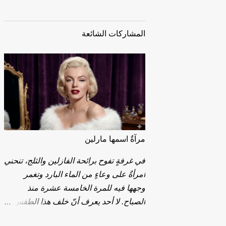
المشاركات الشائعة
مرآةٌ اسمها مارلين
في غرفةٍ تفوح برائحة الفازلين والثلج، تنحني
امرأةٌ على وعاءٍ من الماء البارد وتغمر
وجهها فيه للمرة الخامسة عشرة منذ
الصباح. لا أحد يعرف أنّ خلف هذا الطقس
اليومي طفلةً وُلدت في الأول من يونيو